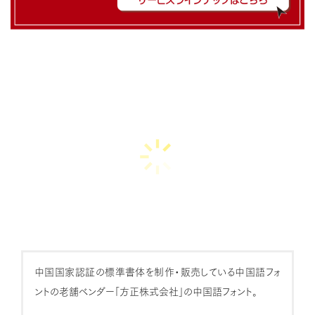
方正書宋_GBK
大
小
大江东去浪淘尽千古风流
人物
21
/
28
中国国家認証の標準書体を制作・販売している中国語フォ
ントの老舗ベンダー「方正株式会社」の中国語フォント。