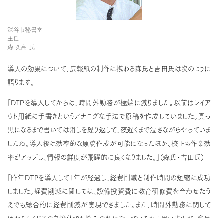
深谷市秘書室
主任
森 久高 氏
導入の効果について、広報紙の制作に携わる森氏と吉田氏は次のように
語ります。
「DTPを導入してからは、時間外勤務が極端に減りました。以前はレイア
ウト用紙に手書きというアナログな手法で原稿を作成していました。真っ
黒になるまで書いては消しを繰り返して、夜遅くまで泣きながらやっていま
したね。導入後は効率的な原稿作成が可能になったほか、校正も作業効
率がアップし、情報の鮮度が飛躍的に良くなりました。」（森氏・吉田氏）
「昨年DTPを導入して1年が経過し、経費削減と制作時間の短縮に成功
しました。経費削減に関しては、設備投資費に教育研修費を合わせたう
えでも総合的に経費削減が実現できました。また、時間外勤務に関して
はおそらくどこの自治体でも悩みの種になっているかと思いますが、職員