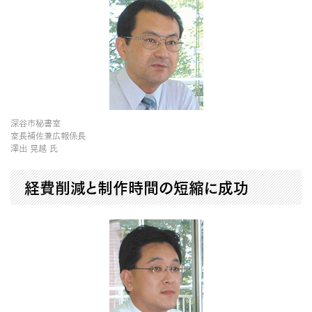
深谷市秘書室
室長補佐兼広報係長
澤出 晃越 氏
経費削減と制作時間の短縮に成功