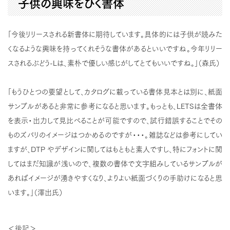
子供の興味をひく書体
「今後リリースされる新書体に期待しています。具体的には子供が読みた
くなるような興味を持ってくれそうな書体があるといいですね。今年リリー
スされるぶどう-Lは、素朴で優しい感じがしてとてもいいですね。」（森氏）
「もうひとつの要望として、カタログに載っている書体見本とは別に、紙面
サンプルがあると非常に参考になると思います。もっとも、LETSは全書体
を表示・出力して見比べることが可能ですので、試行錯誤することでその
ものズバリのイメージはつかめるのですが・・・。雑誌などは参考にしてい
ますが、DTP やデザインに関してはもともと素人ですし、特にフォントに関
してはまだ知識が浅いので、複数の書体で文字組みしているサンプルが
あればイメージが湧きやすくなり、よりよい紙面づくりの手助けになると思
います。」（澤出氏）
＜後記＞