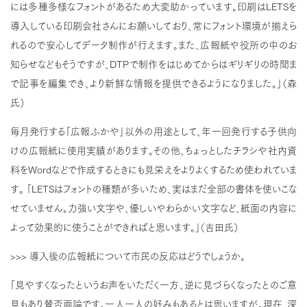
には多種多様なフォントがあるため大変助かっています。印刷はLETSを
導入している印刷会社さんにお願いしており、常にフォント環境が揃えら
れるので安心してデータ制作が行えます。また、広報紙や役所の中のお
知らせなどもそうですが、DTPで制作をはじめてからはギリギリの時間ま
で記事を編集でき、より新鮮な情報を提供できるようになりました。」（森
氏）
毎月発行する「広報ふかや」以外の用途として、年一回発行する子供向
けの広報紙に使用実績があります。その他、ちょっとしたチラシや社内資
料をWordなどで作成するときにも見栄えをよりよくするため使われていま
す。 「LETSはフォントの種類が多いため、実はまだ全部の書体を使いこな
せていません。力強い文字や、優しいやわらかい文字など、紙面の内容に
よって効果的に使うことができればと思います。」（吉田氏）
>>> 導入後の広報紙について市民の反応はどうでしょうか。
「見やすくなったというお声をいただく一方、逆に見づらくなったとのご意
見もあり賛否両論です。一人一人の好みもあるとは思いますが。現在、深