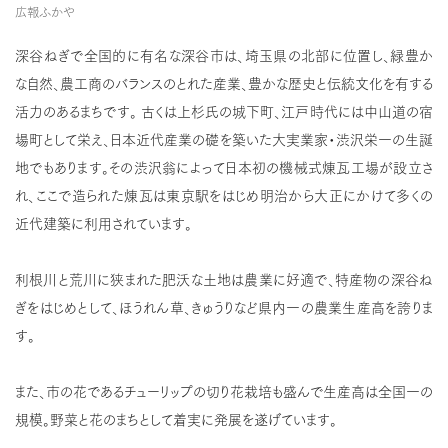
広報ふかや
深谷ねぎで全国的に有名な深谷市は、埼玉県の北部に位置し、緑豊か
な自然、農工商のバランスのとれた産業、豊かな歴史と伝統文化を有する
活力のあるまちです。 古くは上杉氏の城下町、江戸時代には中山道の宿
場町として栄え、日本近代産業の礎を築いた大実業家・渋沢栄一の生誕
地でもあります。その渋沢翁によって日本初の機械式煉瓦工場が設立さ
れ、ここで造られた煉瓦は東京駅をはじめ明治から大正にかけて多くの
近代建築に利用されています。
利根川と荒川に狭まれた肥沃な土地は農業に好適で、特産物の深谷ね
ぎをはじめとして、ほうれん草、きゅうりなど県内一の農業生産高を誇りま
す。
また、市の花であるチューリップの切り花栽培も盛んで生産高は全国一の
規模。野菜と花のまちとして着実に発展を遂げています。