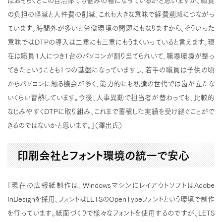
の負担の軽減と人件費の削減、これも大きな意味で経費削減につながっ
ています。時間外が多いと労働環境の問題にもなりますから、そういった
意味ではDTPの導入は二重にも三重にもうまくいっていると言えます。現
在は職員1人につき1台のパソコンが割り当てられいて、職場環境が整っ
てきたということも1つの基盤になっていますし、若手の職員は子供の頃
からパソコンに触る機会が多く、能力的にも私達の世代では歯が立たな
いくらい習熟しています。今後、人事異動で担当者が替わっても、比較的
なじみやすくDTPに取り組み、これまで蓄積した実績を受け継ぐことがで
きるのではないかと思います。」（澤出氏）
印刷会社とフォント環境の統一で安心
「現在の広報紙制作は、WindowsマシンにレイアウトソフトはAdobe
InDesignを採用、フォントはLETSのOpenTypeフォントという環境で制作
を行っています。紙面づくりで様々なフォントを使用するのですが、LETS