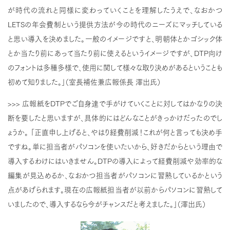
が時代の流れと同様に変わっていくことを理解したうえで、なおかつ
LETSの年会費制という提供方法が今の時代のニーズにマッチしている
と思い導入を決めました。一般のイメージですと、明朝体とかゴシック体
とか当たり前にあって当たり前に使えるというイメージですが、DTP向け
のフォントは多種多様で、使用に関して様々な取り決めがあるということも
初めて知りました。」（室長補佐兼広報係長 澤出氏）
>>> 広報紙をDTPでご自身達で手がけていくことに対してはかなりの決
断を要したと思いますが、具体的にはどんなことがきっかけだったのでし
ょうか。 「正直申し上げると、やはり経費削減！これが何と言っても決め手
ですね。単に担当者がパソコンを使いたいから、好きだからという理由で
導入するわけにはいきません。DTPの導入によって経費削減や効率的な
編集が見込めるか、なおかつ担当者がパソコンに習熟しているかという
点があげられます。現在の広報紙担当者が以前からパソコンに習熟して
いましたので、導入するなら今がチャンスだと考えました。」（澤出氏）