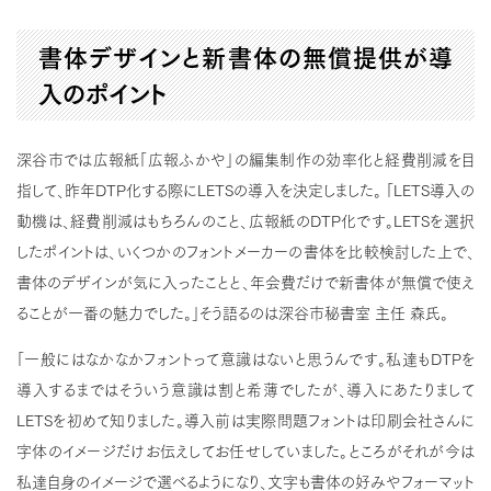
書体デザインと新書体の無償提供が導
入のポイント
深谷市では広報紙「広報ふかや」の編集制作の効率化と経費削減を目
指して、昨年DTP化する際にLETSの導入を決定しました。 「LETS導入の
動機は、経費削減はもちろんのこと、広報紙のDTP化です。LETSを選択
したポイントは、いくつかのフォントメーカーの書体を比較検討した上で、
書体のデザインが気に入ったことと、年会費だけで新書体が無償で使え
ることが一番の魅力でした。」そう語るのは深谷市秘書室 主任 森氏。
「一般にはなかなかフォントって意識はないと思うんです。私達もDTPを
導入するまではそういう意識は割と希薄でしたが、導入にあたりまして
LETSを初めて知りました。導入前は実際問題フォントは印刷会社さんに
字体のイメージだけお伝えしてお任せしていました。ところがそれが今は
私達自身のイメージで選べるようになり、文字も書体の好みやフォーマット